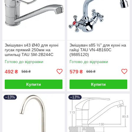
Змішувач s43 Ø40 для кухні
Змішувач s85 ½" для кухні на
гусак прямий 250мм на
гайці TAU VN-4B160C
шпильці TAU SM-2B244C
(9885120)
(9843130)
Готово до відправки
Готово до відправки
492
579
₴
₴
566 ₴
666 ₴
Купити
Купити
–13%
–13%