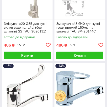
Змішувач s20 Ø35 для кухні
Змішувач s43 Ø40 для кухні
вилив вухо на гайці (без
гусак прямий 150мм на
шлангів) SS TAU (9820131)
шпильці TAU SM-2B144C
(9843120)
Готово до відправки
Готово до відправки
486
486
₴
₴
559 ₴
559 ₴
Купити
Купити
–13%
–13%