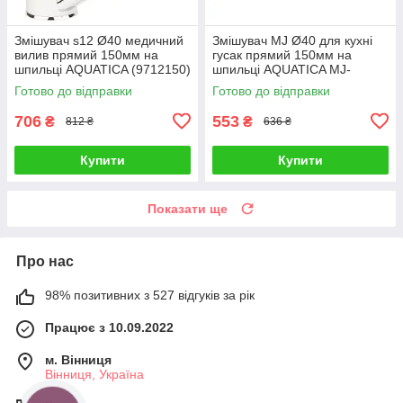
Змішувач s12 Ø40 медичний
Змішувач MJ Ø40 для кухні
вилив прямий 150мм на
гусак прямий 150мм на
шпильці AQUATICA (9712150)
шпильці AQUATICA MJ-
2B129C (9744120)
Готово до відправки
Готово до відправки
706
553
₴
₴
812 ₴
636 ₴
Купити
Купити
Показати ще
Про нас
98% позитивних з 527 відгуків за рік
Працює з 10.09.2022
м. Вінниця
Вінниця, Україна