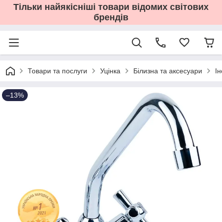
Тільки найякісніші товари відомих світових
брендів
Товари та послуги
Уцінка
Білизна та аксесуари
І
–13%