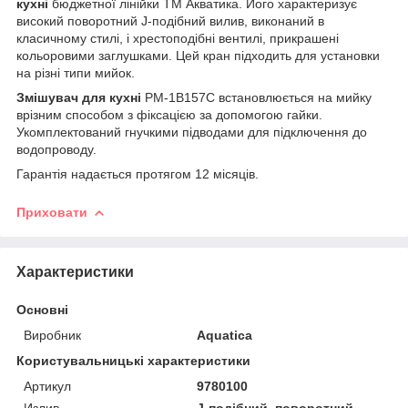
кухні
бюджетної лінійки ТМ Акватика. Його характеризує
високий поворотний J-подібний вилив, виконаний в
класичному стилі, і хрестоподібні вентилі, прикрашені
кольоровими заглушками. Цей кран підходить для установки
на різні типи мийок.
Змішувач для кухні
PM-1B157C встановлюється на мийку
врізним способом з фіксацією за допомогою гайки.
Укомплектований гнучкими підводами для підключення до
водопроводу.
Гарантія надається протягом 12 місяців.
Приховати
Характеристики
Основні
Виробник
Aquatica
Користувальницькі характеристики
Артикул
9780100
Излив
J-подібний, поворотний