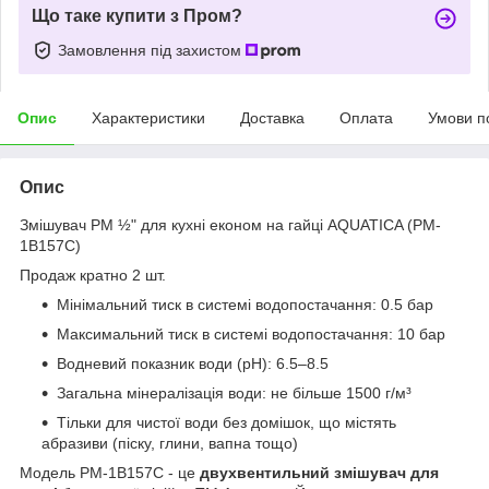
Що таке купити з Пром?
Замовлення під захистом
Опис
Характеристики
Доставка
Оплата
Умови п
Опис
Змішувач PM ½" для кухні економ на гайці AQUATICA (PM-
1B157C)
Продаж кратно 2 шт.
Мінімальний тиск в системі водопостачання: 0.5 бар
Максимальний тиск в системі водопостачання: 10 бар
Водневий показник води (pH): 6.5–8.5
Загальна мінералізація води: не більше 1500 г/м³
Тільки для чистої води без домішок, що містять
абразиви (піску, глини, вапна тощо)
Модель PM-1B157C - це
двухвентильний змішувач для