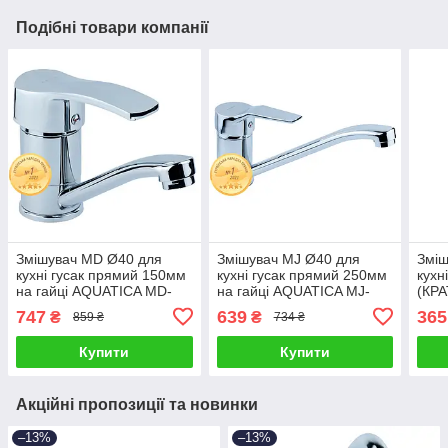
Подібні товари компанії
Змішувач MD Ø40 для
Змішувач MJ Ø40 для
Зміш
кухні гусак прямий 150мм
кухні гусак прямий 250мм
кухн
на гайці AQUATICA MD-
на гайці AQUATICA MJ-
(КР
1B141C (9712100)
1B235C (9744110)
QN-
747
639
365
₴
₴
859 ₴
734 ₴
Купити
Купити
Акційні пропозиції та новинки
–13%
–13%