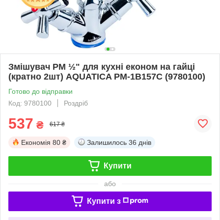
Змішувач PM ½" для кухні економ на гайці
(кратно 2шт) AQUATICA PM-1B157C (9780100)
Готово до відправки
Код: 9780100
Роздріб
537
₴
617 ₴
Економія
80 ₴
Залишилось
36 днів
Купити
або
Купити з