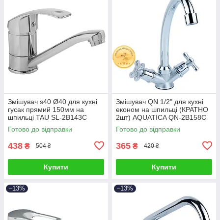
Змішувач s40 Ø40 для кухні
Змішувач QN 1/2" для кухні
гусак прямий 150мм на
економ на шпильці (КРАТНО
шпильці TAU SL-2B143C
2шт) AQUATICA QN-2B158C
(9840120)
(9786100)
Готово до відправки
Готово до відправки
438
365
₴
₴
504 ₴
420 ₴
Купити
Купити
–13%
–13%