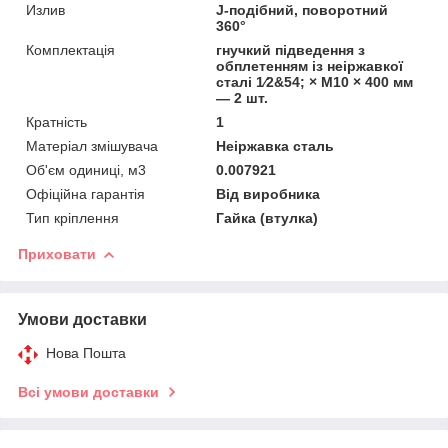
Излив
J-подібний, поворотний
360°
Комплектація
гнучкий підведення з
обплетенням із неіржавкої
сталі 1⁄2&54; × M10 × 400 мм
— 2 шт.
Кратність
1
Матеріал змішувача
Неіржавка сталь
Об'єм одиниці, м3
0.007921
Офіційна гарантія
Від виробника
Тип кріплення
Гайка (втулка)
Приховати
Умови доставки
Нова Пошта
Всі умови доставки