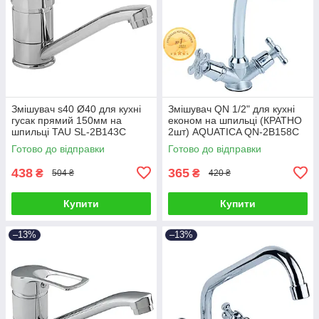
Змішувач s40 Ø40 для кухні
Змішувач QN 1/2" для кухні
гусак прямий 150мм на
економ на шпильці (КРАТНО
шпильці TAU SL-2B143C
2шт) AQUATICA QN-2B158C
(9840120)
(9786100)
Готово до відправки
Готово до відправки
438
365
₴
₴
504 ₴
420 ₴
Купити
Купити
–13%
–13%