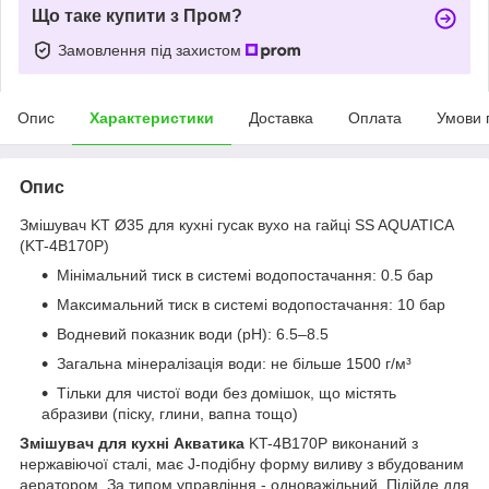
Що таке купити з Пром?
Замовлення під захистом
Опис
Характеристики
Доставка
Оплата
Умови 
Опис
Змішувач KT Ø35 для кухні гусак вухо на гайці SS AQUATICA
(KT-4B170P)
Мінімальний тиск в системі водопостачання: 0.5 бар
Максимальний тиск в системі водопостачання: 10 бар
Водневий показник води (pH): 6.5–8.5
Загальна мінералізація води: не більше 1500 г/м³
Тільки для чистої води без домішок, що містять
абразиви (піску, глини, вапна тощо)
Змішувач для кухні Акватика
KT-4B170P виконаний з
нержавіючої сталі, має J-подібну форму виливу з вбудованим
аератором. За типом управління - одноважільний. Підійде для