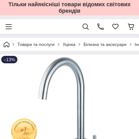
Тільки найякісніші товари відомих світових
брендів
Товари та послуги
Уцінка
Білизна та аксесуари
І
–13%