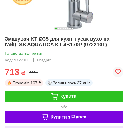
Змішувач KT Ø35 для кухні гусак вухо на
гайці SS AQUATICA KT-4B170P (9722101)
Готово до відправки
Код: 9722101
Роздріб
713
₴
820 ₴
Економія
107 ₴
Залишилось
37 днів
Купити
або
Купити з