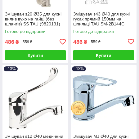
Змішувач s20 Ø35 для кухні
Змішувач s43 Ø40 для кухні
вилив вухо на гайці (без
гусак прямий 150мм на
шлангів) SS TAU (9820131)
шпильці TAU SM-2B144C
(9843120)
Готово до відправки
Готово до відправки
486
486
₴
₴
559 ₴
559 ₴
Купити
Купити
–13%
–13%
Змішувач s12 Ø40 медичний
Змішувач MJ Ø40 для кухні