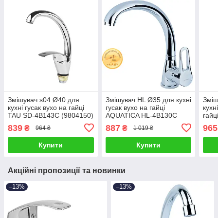
Змішувач s04 Ø40 для
Змішувач HL Ø35 для кухні
Зміш
кухні гусак вухо на гайці
гусак вухо на гайці
кухн
TAU SD-4B143C (9804150)
AQUATICA HL-4B130C
гайц
(9734100)
4B57
839
887
965
₴
₴
964 ₴
1 019 ₴
Купити
Купити
Акційні пропозиції та новинки
–13%
–13%