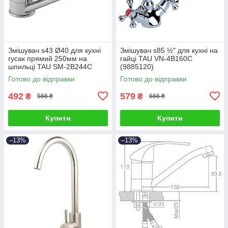
Змішувач s43 Ø40 для кухні
Змішувач s85 ½" для кухні на
гусак прямий 250мм на
гайці TAU VN-4B160C
шпильці TAU SM-2B244C
(9885120)
(9843130)
Готово до відправки
Готово до відправки
492
579
₴
₴
566 ₴
666 ₴
Купити
Купити
–13%
–13%