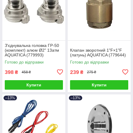
З'єднувальна головка ГР-50
(комплект) алюм Ø2" 13атм
Клапан зворотний 1"F×1"F
AQUATICA (779993)
(латунь) AQUATICA (779644)
Готово до відправки
Готово до відправки
398
239
₴
₴
458 ₴
275 ₴
Купити
Купити
–13%
–13%