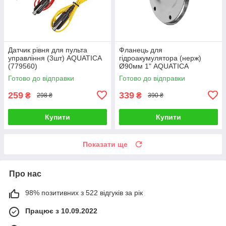
Датчик рівня для пульта
Фланець для
управління (3шт) AQUATICA
гідроакумулятора (нерж)
(779560)
Ø90мм 1" AQUATICA
(779521)
Готово до відправки
Готово до відправки
259
339
₴
₴
298 ₴
390 ₴
Купити
Купити
Показати ще
Про нас
98% позитивних з 522 відгуків за рік
Працює з 10.09.2022