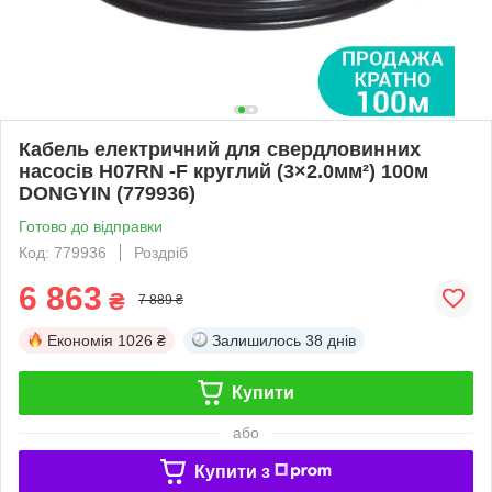
Кабель електричний для свердловинних
насосів H07RN -F круглий (3×2.0мм²) 100м
DONGYIN (779936)
Готово до відправки
Код: 779936
Роздріб
6 863
₴
7 889 ₴
Економія
1026 ₴
Залишилось
38 днів
Купити
або
Купити з