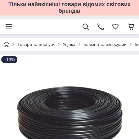
Тільки найякісніші товари відомих світових
брендів
Товари та послуги
Уцінка
Білизна та аксесуари
І
–13%