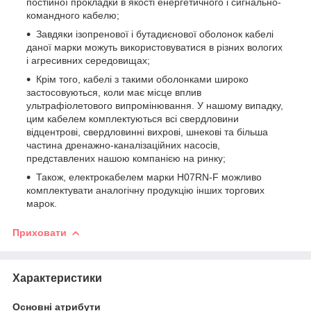
постійної прокладки в якості енергетичного і сигнально-
командного кабелю;
Завдяки ізопренової і бутадиєнової оболонок кабелі
даної марки можуть використовуватися в різних вологих
і агресивних середовищах;
Крім того, кабелі з такими оболонками широко
застосовуються, коли має місце вплив
ультрафіолетового випромінювання. У нашому випадку,
цим кабелем комплектуються всі свердловини
відцентрові, свердловинні вихрові, шнекові та більша
частина дренажно-каналізаційних насосів,
представлених нашою компанією на ринку;
Також, електрокабелем марки H07RN-F можливо
комплектувати аналогічну продукцію інших торгових
марок.
Приховати
Характеристики
Основні атрибути