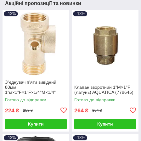
Акційні пропозиції та новинки
–13%
–13%
З"єднувач п'яти вивідний
80мм
Клапан зворотний 1"M×1"F
1"м×1"F×1"F×1/4"M×1/4"
(латунь) AQUATICA (779645)
F∠180° AQUATICA (779599)
Готово до відправки
Готово до відправки
224
264
₴
₴
258 ₴
304 ₴
Купити
Купити
–13%
–13%