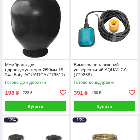
Мембрана для
Вимикач поплавковий
гідроакумулятора Ø90мм 19-
універсальний AQUATICA
24л Butyl AQUATICA (779511)
(779666)
Готово до відправки
Готово до відправки
198
391
₴
₴
228 ₴
450 ₴
Купити
Купити
–13%
–13%