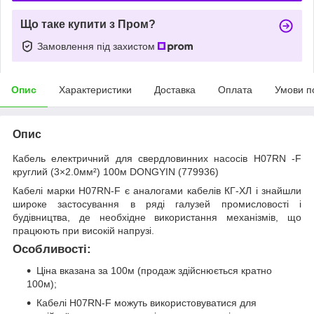
Що таке купити з Пром?
Замовлення під захистом
Опис
Характеристики
Доставка
Оплата
Умови п
Опис
Кабель електричний для свердловинних насосів H07RN -F
круглий (3×2.0мм²) 100м DONGYIN (779936)
Кабелі марки H07RN-F є аналогами кабелів КГ-ХЛ і знайшли
широке застосування в ряді галузей промисловості і
будівництва, де необхідне використання механізмів, що
працюють при високій напрузі.
Особливості:
Ціна вказана за 100м (продаж здійснюється кратно
100м);
Кабелі H07RN-F можуть використовуватися для