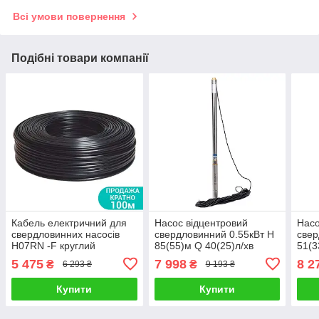
Всі умови повернення
Подібні товари компанії
Кабель електричний для
Насос відцентровий
Насо
свердловинних насосів
свердловинний 0.55кВт H
свер
H07RN -F круглий
85(55)м Q 40(25)л/хв
51(3
(3×1.5мм²) 100м
Ø66мм (кабель 45м)
Ø102
5 475
7 998
8 2
₴
₴
6 293 ₴
9 193 ₴
DONGYIN (779935)
DONGYIN 2.5SEm1.8/31
DON
(777373)
(777
Купити
Купити