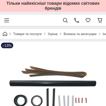
Тільки найякісніші товари відомих світових
брендів
Товари та послуги
Уцінка
Білизна та аксесуари
І
–13%