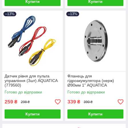
Купити
Купити
–13%
–13%
Датчик рівня для пульта
Фланець для
управління (3шт) AQUATICA
гідроакумулятора (нерж)
(779560)
Ø90мм 1" AQUATICA
(779521)
Готово до відправки
Готово до відправки
259
339
₴
₴
298 ₴
390 ₴
Купити
Купити