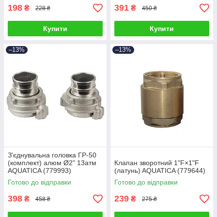
198
391
₴
₴
228 ₴
450 ₴
Купити
Купити
–13%
–13%
З'єднувальна головка ГР-50
(комплект) алюм Ø2" 13атм
Клапан зворотний 1"F×1"F
AQUATICA (779993)
(латунь) AQUATICA (779644)
Готово до відправки
Готово до відправки
398
239
₴
₴
458 ₴
275 ₴