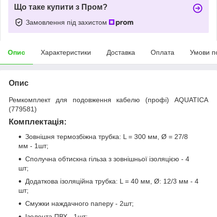
Що таке купити з Пром?
Замовлення під захистом
Опис
Характеристики
Доставка
Оплата
Умови п
Опис
Ремкомплект для подовження кабелю (профі) AQUATICA
(779581)
Комплектація:
Зовнішня термозбіжна трубка: L = 300 мм, Ø = 27/8
мм - 1шт;
Сполучна обтискна гільза з зовнішньої ізоляцією - 4
шт;
Додаткова ізоляційна трубка: L = 40 мм, Ø: 12/3 мм - 4
шт;
Смужки наждачного паперу - 2шт;
Ізолента ПВХ - 1шт;