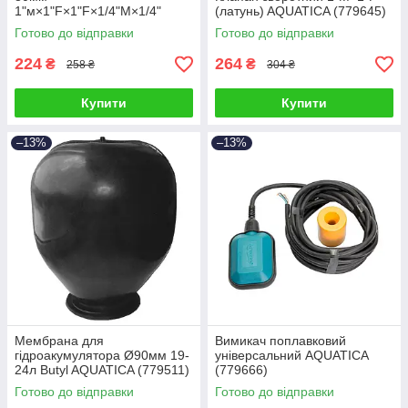
1"м×1"F×1"F×1/4"M×1/4"
(латунь) AQUATICA (779645)
F∠180° AQUATICA (779599)
Готово до відправки
Готово до відправки
224
264
₴
₴
258 ₴
304 ₴
Купити
Купити
–13%
–13%
Мембрана для
Вимикач поплавковий
гідроакумулятора Ø90мм 19-
універсальний AQUATICA
24л Butyl AQUATICA (779511)
(779666)
Готово до відправки
Готово до відправки