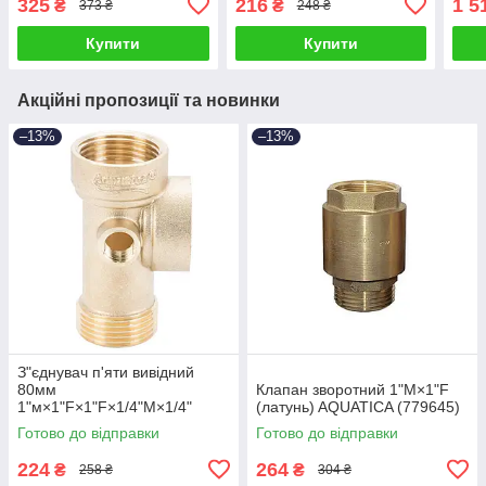
325
216
1 5
₴
₴
373 ₴
248 ₴
(779
Купити
Купити
Акційні пропозиції та новинки
–13%
–13%
З"єднувач п'яти вивідний
80мм
Клапан зворотний 1"M×1"F
1"м×1"F×1"F×1/4"M×1/4"
(латунь) AQUATICA (779645)
F∠180° AQUATICA (779599)
Готово до відправки
Готово до відправки
224
264
₴
₴
258 ₴
304 ₴