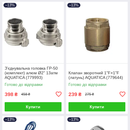
–13%
–13%
З'єднувальна головка ГР-50
(комплект) алюм Ø2" 13атм
Клапан зворотний 1"F×1"F
AQUATICA (779993)
(латунь) AQUATICA (779644)
Готово до відправки
Готово до відправки
398
239
₴
₴
458 ₴
275 ₴
Купити
Купити
–13%
–13%