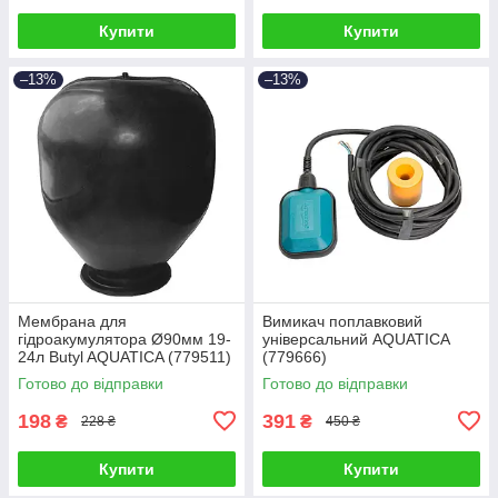
Купити
Купити
–13%
–13%
Мембрана для
Вимикач поплавковий
гідроакумулятора Ø90мм 19-
універсальний AQUATICA
24л Butyl AQUATICA (779511)
(779666)
Готово до відправки
Готово до відправки
198
391
₴
₴
228 ₴
450 ₴
Купити
Купити