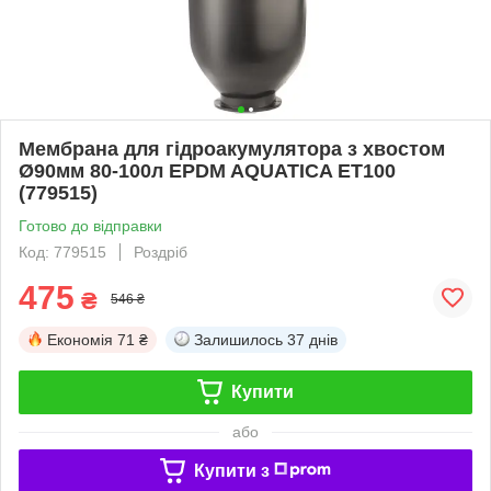
Мембрана для гідроакумулятора з хвостом
Ø90мм 80-100л EPDM AQUATICA ET100
(779515)
Готово до відправки
Код: 779515
Роздріб
475
₴
546 ₴
Економія
71 ₴
Залишилось
37 днів
Купити
або
Купити з