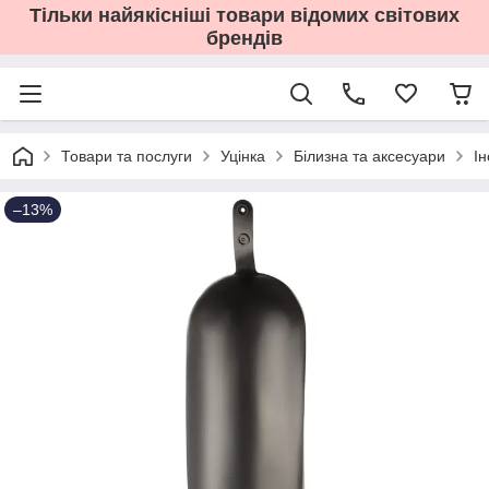
Тільки найякісніші товари відомих світових
брендів
Товари та послуги
Уцінка
Білизна та аксесуари
І
–13%