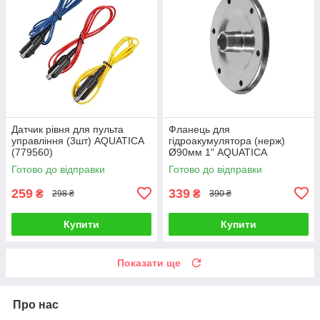
Датчик рівня для пульта
Фланець для
управління (3шт) AQUATICA
гідроакумулятора (нерж)
(779560)
Ø90мм 1" AQUATICA
(779521)
Готово до відправки
Готово до відправки
259
339
₴
₴
298 ₴
390 ₴
Купити
Купити
Показати ще
Про нас