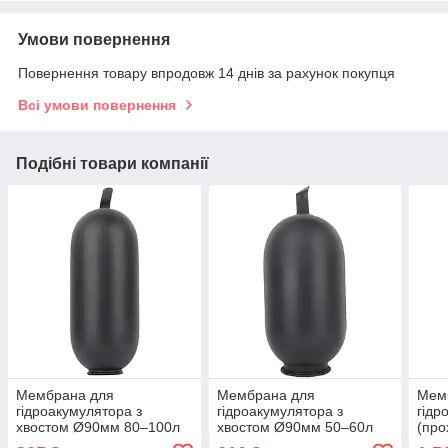
Умови повернення
Повернення товару впродовж 14 днів за рахунок покупця
Всі умови повернення
Подібні товари компанії
Мембрана для
Мембрана для
Мем
гідроакумулятора з
гідроакумулятора з
гідр
хвостом Ø90мм 80–100л
хвостом Ø90мм 50–60л
(про
Rubber WETRON (779503)
Rubber WETRON (779502)
EPD