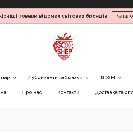
кісніші товари відомих світових брендів
Катало
 пар
Лубриканти та Змазки
BDSM
вна
Про нас
Контакти
Доставка та оп