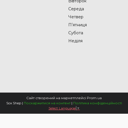
Вівторок
Середа
Четвер
Пʼятниця
Субота
Неділя
Сайт створений на маркетплейсі
Prom.ua
Sox Shep |
Поскаржитися на контент
|
Політика конфіденційності
Select Language
▼