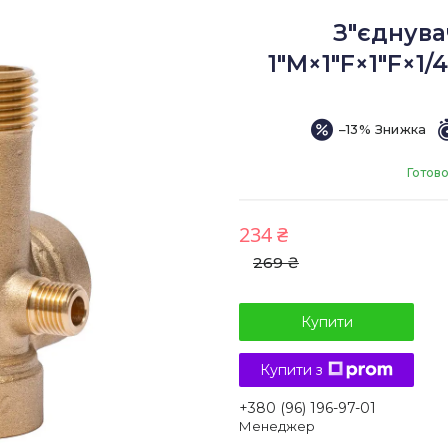
З"єднува
1"М×1"F×1"F×1/
–13%
Готово
234 ₴
269 ₴
Купити
Купити з
+380 (96) 196-97-01
Менеджер