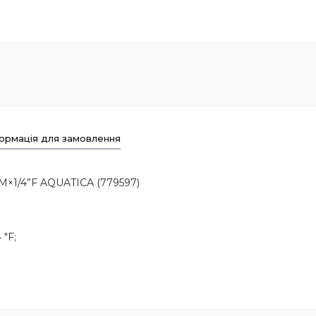
ормація для замовлення
”M×1/4”F AQUATICA (779597)
 "F;