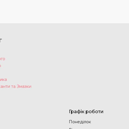
Г
ого
р
а
ика
анти та Змазки
Графік роботи
Понеділок