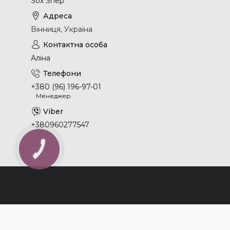
Sox Shep
Вінниця, Україна
Аліна
+380 (96) 196-97-01
Менеджер
+380960277547
КНОПКА
ЗВ'ЯЗКУ