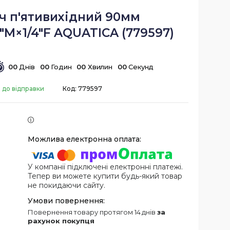
ч п'ятивихідний 90мм
4"M×1/4"F AQUATICA (779597)
0
0
Днів
0
0
Годин
0
0
Хвилин
0
0
Секунд
 до відправки
Код:
779597
У компанії підключені електронні платежі.
Тепер ви можете купити будь-який товар
не покидаючи сайту.
повернення товару протягом 14 днів
за
рахунок покупця