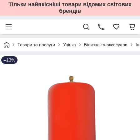
Тільки найякісніші товари відомих світових
брендів
Товари та послуги
Уцінка
Білизна та аксесуари
І
–13%