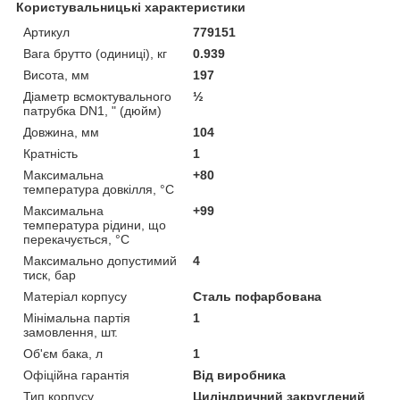
Користувальницькі характеристики
Артикул
779151
Вага брутто (одиниці), кг
0.939
Висота, мм
197
Діаметр всмоктувального
½
патрубка DN1, " (дюйм)
Довжина, мм
104
Кратність
1
Максимальна
+80
температура довкілля, °C
Максимальна
+99
температура рідини, що
перекачується, °C
Максимально допустимий
4
тиск, бар
Матеріал корпусу
Сталь пофарбована
Мінімальна партія
1
замовлення, шт.
Об'єм бака, л
1
Офіційна гарантія
Від виробника
Тип корпусу
Циліндричний закруглений