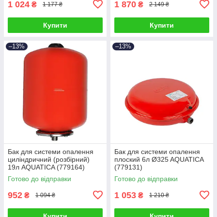
1 024
1 870
₴
₴
1 177 ₴
2 149 ₴
Купити
Купити
–13%
–13%
Бак для системи опалення
Бак для системи опалення
циліндричний (розбірний)
плоский 6л Ø325 AQUATICA
19л AQUATICA (779164)
(779131)
Готово до відправки
Готово до відправки
952
1 053
₴
₴
1 094 ₴
1 210 ₴
Купити
Купити