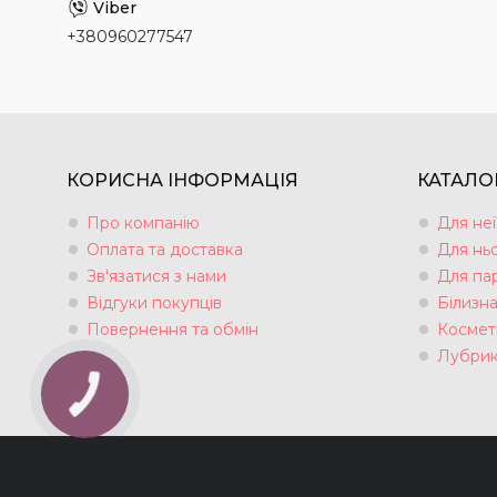
+380960277547
КОРИСНА ІНФОРМАЦІЯ
КАТАЛО
Про компанію
Для неї
Оплата та доставка
Для нь
Зв'язатися з нами
Для па
Відгуки покупців
Білизн
Повернення та обмін
Космет
Лубрик
КНОПКА
ЗВ'ЯЗКУ