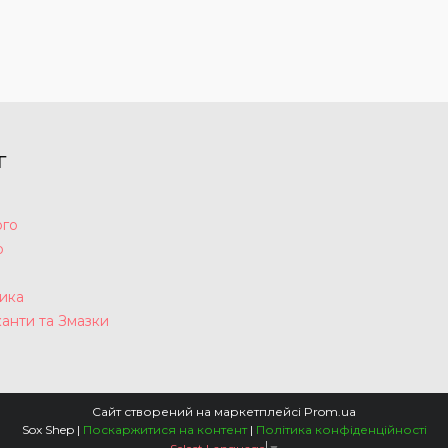
Г
ого
р
а
ика
анти та Змазки
Сайт створений на маркетплейсі
Prom.ua
Sox Shep |
Поскаржитися на контент
|
Політика конфіденційності