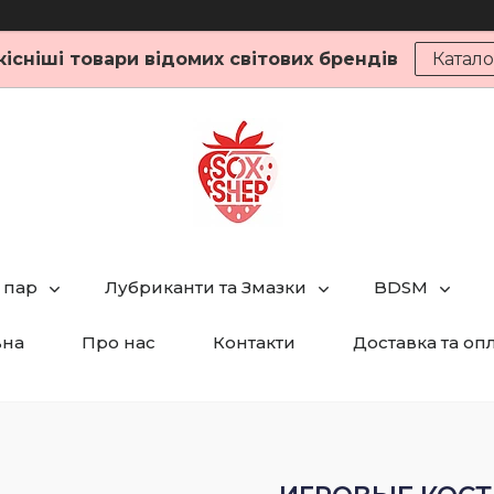
кісніші товари відомих світових брендів
Катало
 пар
Лубриканти та Змазки
BDSM
вна
Про нас
Контакти
Доставка та оп